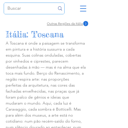
Outras Regiões da Itália
Itália: Toscana
A Toscana é onde a paisagem se transforma
em pintura e a história sussurra a cada
esquina. Suas colinas onduladas, cobertas
por vinhedos e ciprestes, parecem
desenhadas à mão — mas é na alma que ela
toca mais fundo. Berço do Renascimento, a
região respira arte: nas proporções
perfeitas da arquitetura, nas cores das
fachadas envelhecidas, nas praças que já
foram palco de gênios e ideias que
mudaram o mundo. Aqui, cada luz é
Caravaggio, cada sombra é Botticelli. Mas
para além dos museus, a arte está no
cotidiano: num pão recém-saído do forno,
num silêncio dourado ao entardecer, num