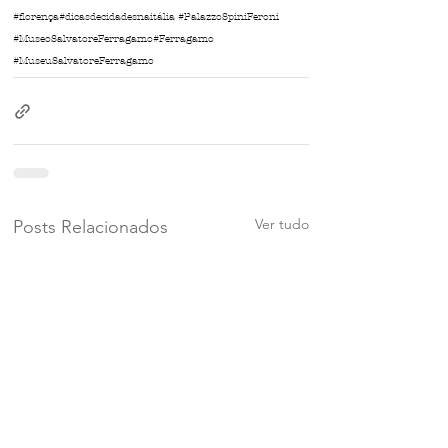
#florença
#dicasdecidadesnaitália #PalazzoSpiniFeroni
#MuseoSalvatoreFerragamo
#Ferragamo
#MuseuSalvatoreFerragamo
Ver tudo
Posts Relacionados