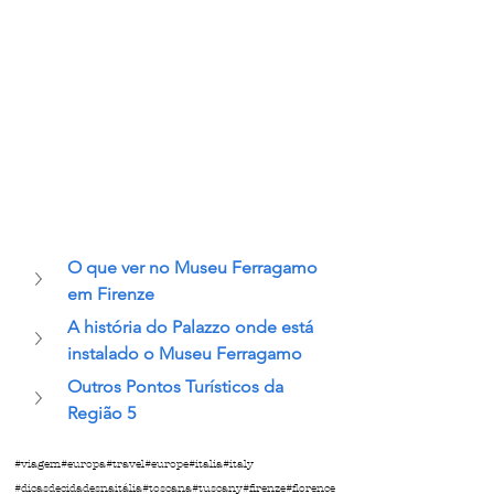
O que ver no Museu Ferragamo 
em Firenze
A história do Palazzo onde está 
instalado o Museu Ferragamo
Outros Pontos Turísticos da 
Região 5
#viagem
#europa
#travel
#europe
#italia
#italy
#dicasdecidadesnaitália
#toscana
#tuscany
#firenze
#florence