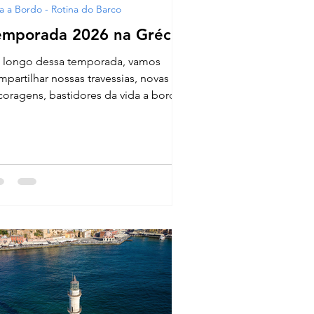
a a Bordo - Rotina do Barco
emporada 2026 na Grécia
 longo dessa temporada, vamos
mpartilhar nossas travessias, novas
coragens, bastidores da vida a bordo,
safios de navegação, cultura local,
stronomia grega, roteiros adaptados
a mar e terra.