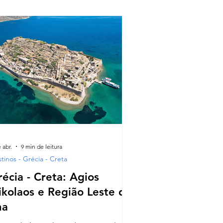
 abr.
9 min de leitura
tinos - Grécia - Creta
écia - Creta: Agios
ikolaos e Região Leste da
ha