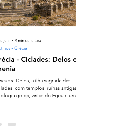
e jun.
9 min de leitura
tinos - Grécia
écia - Cíclades: Delos e
henia
scubra Delos, a ilha sagrada das
clades, com templos, ruínas antigas,
tologia grega, vistas do Egeu e um
s maiores sítios arqueológicos da
écia.