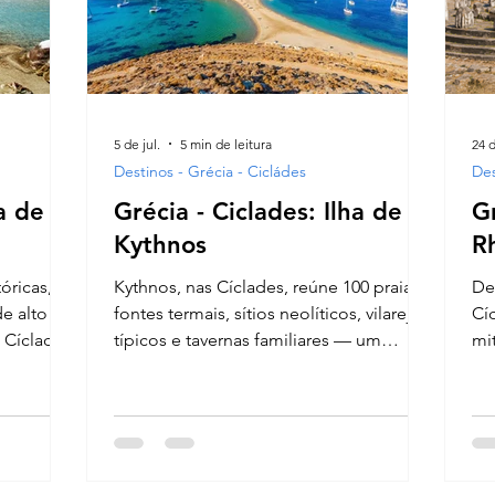
5 de jul.
5 min de leitura
24 d
Destinos - Grécia - Cicládes
Des
a de
Grécia - Ciclades: Ilha de
Gr
Kythnos
R
tóricas,
Kythnos, nas Cíclades, reúne 100 praias,
De
de alto
fontes termais, sítios neolíticos, vilarejos
Cí
s Cíclades
típicos e tavernas familiares — um
mi
ntico.
tesouro autêntico para seu roteiro.
do
Gr