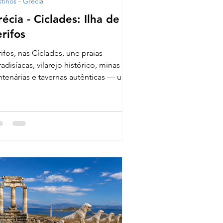
tinos - Grécia
écia - Ciclades: Ilha de
rifos
ifos, nas Cíclades, une praias
adisíacas, vilarejo histórico, minas
Barquês
ntenárias e tavernas autênticas — um
souro grego para quem busca o
nuíno.
rrengues
Destinos - Grécia
Destinos - Grécia - Creta