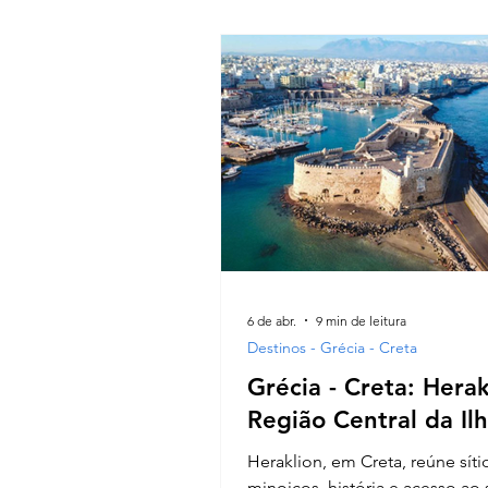
constrói pela variedade — e pe
sensação de que sempre há al
diferente logo depois da próxi
Não fomos lá (ainda!), mas va
compartilhar
6 de abr.
9 min de leitura
Destinos - Grécia - Creta
Grécia - Creta: Herak
Região Central da Il
Heraklion, em Creta, reúne síti
minoicos, história e acesso ao 