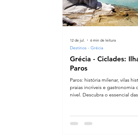
12 de jul.
6 min de leitura
Destinos - Grécia
Grécia - Ciclades: Ilh
Paros
Paros: história milenar, vilas his
praias incríveis e gastronomia 
nível. Descubra o essencial da
em um roteiro completo e autê