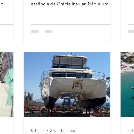
Ma
no
essência da Grécia insular. Não é um
Eg
ia. como
destino em si, mas pode passar pro l;a
Do
se você estiver de barco nessa região da
Grécia!
5 de jun.
2 min de leitura
4 de