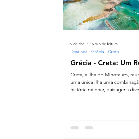
9 de abr.
16 min de leitura
Destinos - Grécia - Creta
Grécia - Creta: Um 
Creta, a ilha do Minotauro, re
uma única ilha uma combinaçã
história milenar, paisagens div
cotidiano que ainda preserva t
muito presentes. Entre sítios
arqueológicos que ajudam a c
início da civilização europeia, 
diferentes estilos e cidades c
identidade própria, o destino 