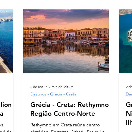
la
go
ma curva.
mos
5 de abr.
7 min de leitura
2 de
Destinos - Grécia - Creta
Des
lion e
Grécia - Creta: Rethymno e
Gr
ha
Região Centro-Norte
N
Il
os
Rethymno em Creta reúne centro
sul da
histórico, Fortezza, Arkadi, Preveli e