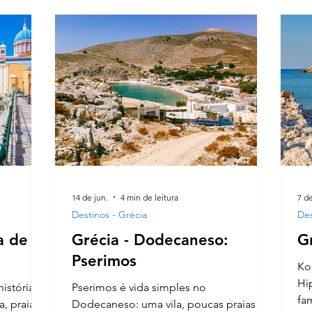
14 de jun.
4 min de leitura
7 de
Destinos - Grécia
Des
a de
Grécia - Dodecaneso:
G
Pserimos
Ko
Hi
istória
Pserimos é vida simples no
fa
a, praias
Dodecaneso: uma vila, poucas praias e a