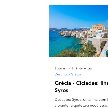
21 de jun.
6 min de leitura
Destinos - Grécia
Grécia - Ciclades: Ilh
Syros
Descubra Syros, uma ilha com h
vibrante, arquitetura neoclássic