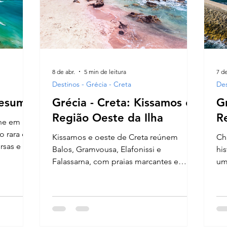
8 de abr.
5 min de leitura
7 de
Destinos - Grécia - Creta
Des
Resumo
Grécia - Creta: Kissamos e
Gr
Região Oeste da Ilha
R
úne em
o rara de
Kissamos e oeste de Creta reúnem
Ch
ersas e um
Balos, Gramvousa, Elafonissi e
his
radições
Falassarna, com praias marcantes e
um
paisagens naturais na parte mais
ilh
ontar o
selvagem da ilha como as praias de
praias de
areia cor de rosa
om
se