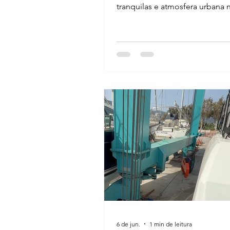
tranquilas e atmosfera urbana 
coração das Cíclades, na Gréc
visitar, comer e explorar.
6 de jun.
1 min de leitura