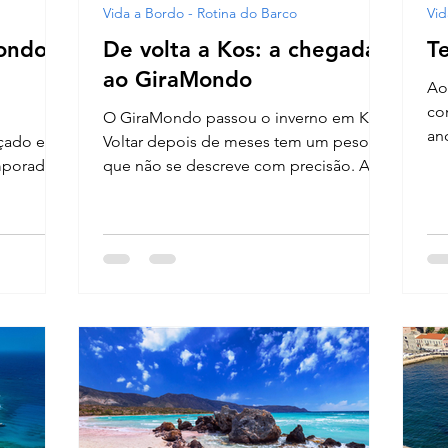
Vida a Bordo - Rotina do Barco
Vid
Mondo
De volta a Kos: a chegada
T
ao GiraMondo
Ao
co
O GiraMondo passou o inverno em Kos.
an
içado em
Voltar depois de meses tem um peso
de
emporada
que não se descreve com precisão. A
ga
riga e um
limpeza, a organização, as viagens com
par
, por
o saco improvisado e as defensas cheias
 tudo.
ao final. A temporada 2026 começa aqui.