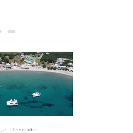
rina de Kos, unindo cultura e lazer no
eu, nesse destino vibrante do
decaneso.
 jun.
2 min de leitura