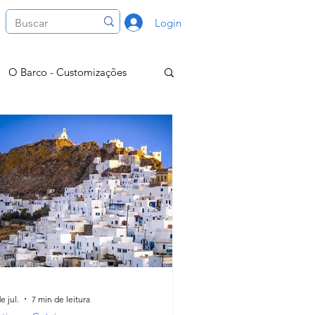
Login
O Barco - Customizações
 About
Rotina do Barco
ias/Navegadas
o Mar
e jul.
7 min de leitura