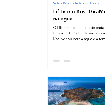
Vida a Bordo - Rotina do Barco
LiftIn em Kos: Gira
na água
O LiftIn marca o início de cada
temporada. O GiraMondo foi 
Kos, voltou para a água e a t
2026 começou, com frio na bar
problema de instrumentos que
pouco, poderia ter complicado