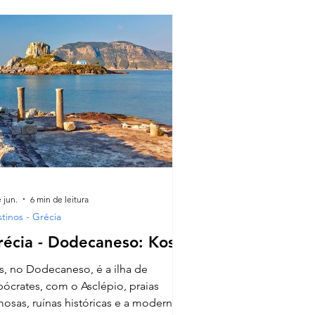
 jun.
6 min de leitura
tinos - Grécia
récia - Dodecaneso: Kos
s, no Dodecaneso, é a ilha de
pócrates, com o Asclépio, praias
mosas, ruínas históricas e a moderna