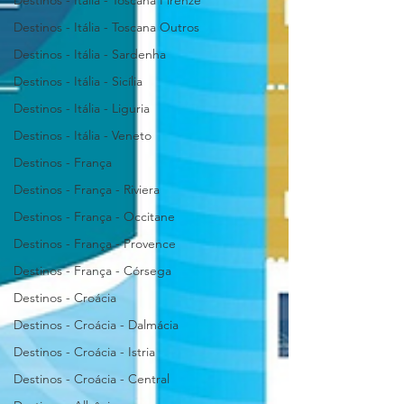
Destinos - Itália - Toscana Firenze
Destinos - Itália - Toscana Outros
Destinos - Itália - Sardenha
Destinos - Itália - Sicília
Destinos - Itália - Liguria
Destinos - Itália - Veneto
Destinos - França
Destinos - França - Riviera
Destinos - França - Occitane
Destinos - França - Provence
Destinos - França - Córsega
Destinos - Croácia
Destinos - Croácia - Dalmácia
Destinos - Croácia - Istria
Destinos - Croácia - Central