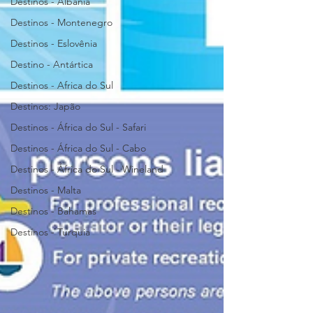
Destinos - Albânia
Destinos - Montenegro
Destinos - Eslovênia
Destino - Antártica
Destinos - Africa do Sul
Destinos: Japão
Destinos - África do Sul - Safari
Destinos - África do Sul - Cabo
Destinos - África do Sul - Wineland
Destinos - Malta
Destinos - Bahamas
Destinos - Turquia