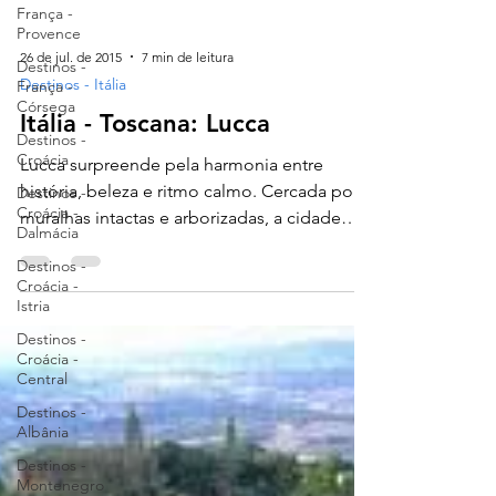
França -
Provence
Destinos -
França -
Córsega
Destinos -
Croácia
26 de jul. de 2015
7 min de leitura
Destinos -
Croácia -
Destinos - Itália
Dalmácia
Itália - Toscana: Lucca
Destinos -
Croácia -
Lucca surpreende pela harmonia entre
Istria
história, beleza e ritmo calmo. Cercada por
Destinos -
muralhas intactas e arborizadas, a cidade
Croácia -
convida a caminhadas sem pressa por ruas
Central
de pedra que revelam igrejas antigas,
Destinos -
palácios discretos e torres medievais. Com
Albânia
um traçado urbano preservado desde a
Destinos -
época romana e uma atmosfera acolhedora,
Montenegro