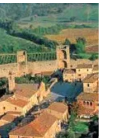
Montepulciano
Montepulciano é uma joia toscana que se
ergue orgulhosamente sobre uma colina,
oferecendo vistas deslumbrantes sobre os
vales do Val di Chiana e Val d'Orcia. Com
suas ruas de paralelepípedos, palácios
renascentistas e vinícolas históricas, a cidade
encanta os visitantes com uma atmosfera
que mistura elegância e autenticidade. Além
de ser o berço do renomado Vino Nobile di
Montepulciano, é um destino imperdível no
roteiro pela Toscana.