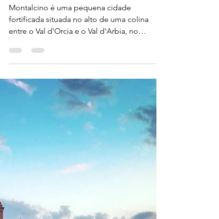
25 de jul. de 2015
4 min de leitura
Destinos - Itália
Itália - Toscana: Montalcino
Montalcino é uma pequena cidade
fortificada situada no alto de uma colina
entre o Val d'Orcia e o Val d'Arbia, no
coração da Toscana. Reconhecida
mundialmente pela produção do
prestigiado Brunello di Montalcino, ela
preserva um patrimônio histórico que
remonta à época etrusca, além de uma
paisagem vinícola singular, pontuada por
olivais, ciprestes e vinhedos centenários.