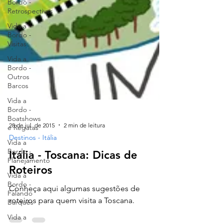
Bordo -
Retrospectivas
Vida a
Bordo -
Visitas
Vida a
Bordo -
Outros
Barcos
Vida a
Bordo -
Boatshows
e Regatas
Vida a
28 de jul. de 2015
2 min de leitura
Bordo -
Destinos - Itália
Planejamento
Itália - Toscana: Dicas de
Vida a
Bordo -
Roteiros
Falando
Barquês
Conheça aqui algumas sugestões de
Vida a
roteiros para quem visita a Toscana.