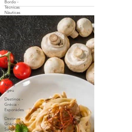
Bordo -
Técnicas
Náuticas
Vida a
Bordo -
Saúde/CuidadosPessoa
Vida a
Bordo -
Perrengues
Destinos -
Grécia
Destinos -
Grécia -
Norte
Egeu
Destinos -
Grécia -
Esporádes
Destinos -
Grécia -
Sarônico