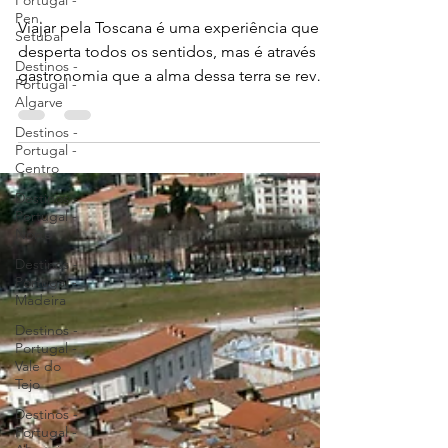
Portugal -
26 de jul. de 2015
3 min de leitura
Pen.
Destinos - Itália
Setubal
Destinos -
Itália - Toscana: Gastronomia
Portugal -
Algarve
Viajar pela Toscana é uma experiência que
desperta todos os sentidos, mas é através da
Destinos -
Portugal -
gastronomia que a alma dessa terra se revela
Centro
com mais intensidade.
Destinos -
Portugal -
Norte
Destinos -
Portugal -
Madeira
Destinos -
Portugal -
Vale do
Tejo
Destinos -
Portugal -