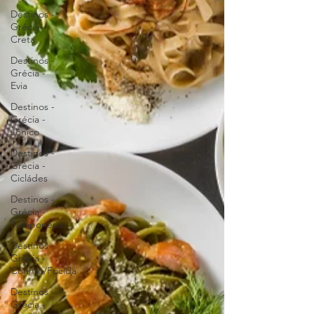
Destinos -
Grécia -
Creta
Destinos -
Grécia -
Evia
Destinos -
Grécia -
Jônico
Destinos -
Grécia -
Cicládes
Destinos -
Grécia -
Peloponeso
Destinos -
Grécia -
Corinto/Fócida
Destinos -
Grécia -