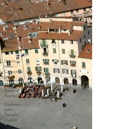
Alentejo
Destinos -
Itália
Destinos -
Itália -
Puglia
Destinos -
Itália -
Lacio
Destinos -
Itália -
Campania
Destinos -
Itália -
Toscana
Firenze
Destinos -
Itália -
Toscana
Outros
Destinos -