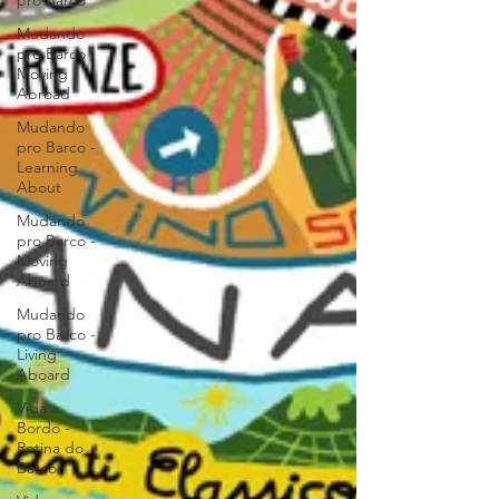
pro Barco
Mudando
pro Barco -
Moving
Abroad
Mudando
pro Barco -
Learning
About
Mudando
pro Barco -
Moving
Aboard
Mudando
pro Barco -
Living
Aboard
Vida a
Bordo -
Rotina do
Barco