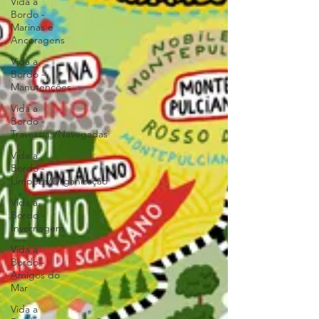
Vida a
Bordo -
Marinas e
Ancoragens
Vida a
Bordo -
Manutenções
Vida a
Bordo -
Travessias/Navegadas
Vida a
Bordo -
Limpeza/Organização
Vida a
Bordo -
Invernagem
Vida a
Bordo -
Amigos do
Mar
Vida a