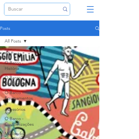
Posts
All Posts
All Posts
O Barco -
História
O Barco -
Por dentro
O Barco -
Equipamentos
e
Acessórios
O Barco -
Customizações
Mudando