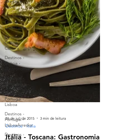
Atenas e
Ática
Destinos -
Grécia -
Dodecaneso
Destinos -
Grécia -
Cultura
Destinos -
Grécia -
Gastronomia
Destinos -
Portugal
Destinos -
Portugal -
Lisboa
Destinos -
Portugal -
LisboaArredor
Destinos -