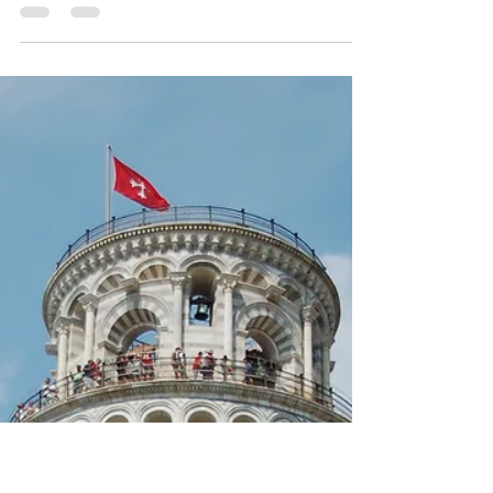
22 de jul. de 2015
2 min de leitura
Destinos - Itália
Itália - Toscana: Monticchiello
Monticchiello é uma pequena joia medieval
cravada nas colinas da Val d’Orcia, na
Toscana. Com suas ruas de pedra, muralhas
preservadas e vistas que parecem pinturas
renascentistas, o vilarejo oferece uma
experiência autêntica e serena, distante das
rotas turísticas mais movimentadas.