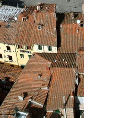
Itália -
Sardenha
Destinos -
Itália -
Sicília
Destinos -
Itália -
Liguria
Destinos -
Itália -
Veneto
Destinos -
França
Destinos -
França -
Riviera
Destinos -
França -
Occitane
Destinos -