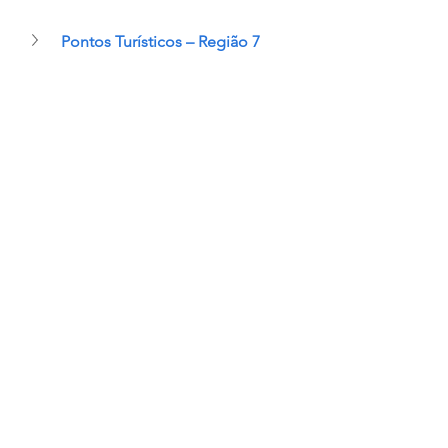
Pontos Turísticos – Região 7
Pontos Turísticos – Região 8
Pontos Turísticos – Região 9
Pontos Turísticos – Região 10
Pontos Turísticos – Região 11
#viagem
#dicasderoteiro
#europa
#travel
#europe
#italia
#italy
#dicasdecidadesnaitália
#toscana
#tuscany
#firenze
#florence
#florença
#roteiroflorença
#roteiro