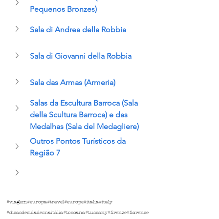
Pequenos Bronzes)
Sala di Andrea della Robbia
Sala di Giovanni della Robbia
Sala das Armas (Armeria)
Salas da Escultura Barroca (Sala 
della Scultura Barroca) e das 
Medalhas (Sala del Medagliere)
Outros Pontos Turísticos da 
Região 7
#viagem
#europa
#travel
#europe
#italia
#italy
#dicasdecidadesnaitália
#toscana
#tuscany
#firenze
#florence