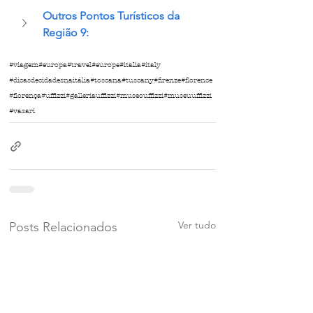
Outros Pontos Turísticos da 
Região 9: 
#viagem
#europa
#travel
#europe
#italia
#italy
#dicasdecidadesnaitália
#toscana
#tuscany
#firenze
#florence
#florença
#uffizzi
#galleriauffizzi
#museouffizzi
#museuuffizzi
#vasari
Ver tudo
Posts Relacionados