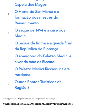
Capela dos Magos
O Horto de San Marco e a 
formação dos mestres do 
Renascimento
O saque de 1494 e a crise dos 
Medici
O Saque de Roma e a queda final 
da República de Florença
O abandono do Palazzo Medici e 
a venda para os Riccardi
O Palazzo Medici Riccardi na era 
moderna
Outros Pontos Turísticos da 
Região 3
#viagem
#europa
#travel
#europe
#italia
#italy
#dicasdecidadesnaitália
#toscana
#tuscany
#firenze
#florence