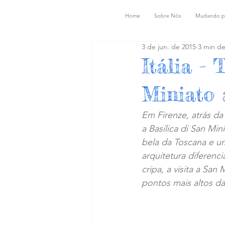
Home
Sobre Nós
Mudando p
3 de jun. de 2015
3 min de
Itália - 
Miniato 
Em Firenze, atrás da
a Basílica di San Mi
bela da Toscana e uma
arquitetura diferenc
cripa, a visita a Sa
pontos mais altos da