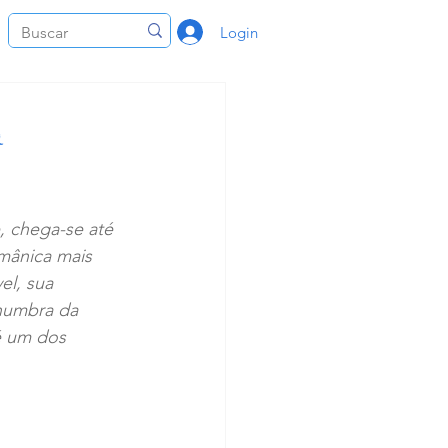
Login
n
, chega-se até 
omânica mais 
el, sua 
enumbra da 
é um dos 