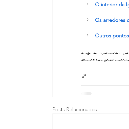
O interior da 
Os arredores d
Outros pontos 
#viagem
#europa
#travel
#europe
#
#PraçaMichelangelo
#PiazzaMiche
Posts Relacionados