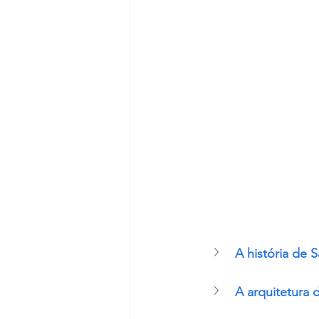
A história de S
A arquitetura 