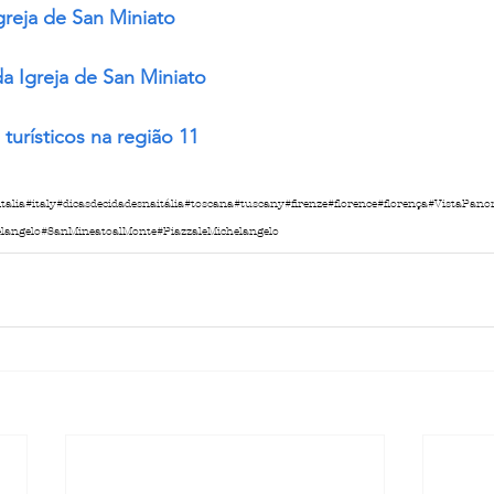
Igreja de San Miniato
a Igreja de San Miniato
turísticos na região 11
italia
#italy
#dicasdecidadesnaitália
#toscana
#tuscany
#firenze
#florence
#florença
#VistaPano
langelo
#SanMineatoalMonte
#PiazzaleMichelangelo