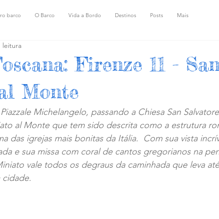
ro barco
O Barco
Vida a Bordo
Destinos
Posts
Mais
 leitura
Toscana: Firenze 11 - Sa
al Monte
 Piazzale Michelangelo, passando a Chiesa San Salvatore
niato al Monte que tem sido descrita como ​a estrutura r
 das igrejas mais bonitas da Itália.  Com sua vista incrív
iada e sua missa com coral de cantos gregorianos na p
n Miniato vale todos os degraus da caminhada que leva at
 cidade.