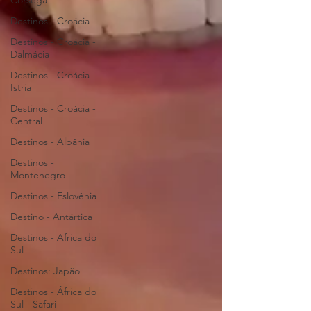
Córsega
Destinos - Croácia
Destinos - Croácia -
Dalmácia
Destinos - Croácia -
Istria
Destinos - Croácia -
Central
Destinos - Albânia
Destinos -
Montenegro
Destinos - Eslovênia
Destino - Antártica
Destinos - Africa do
Sul
Destinos: Japão
Destinos - África do
Sul - Safari