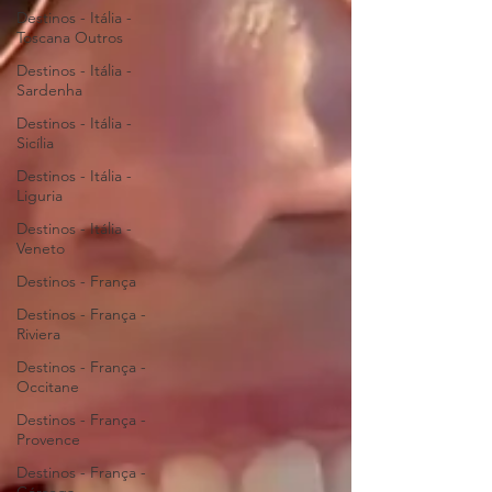
Destinos - Itália -
Toscana Outros
Destinos - Itália -
Sardenha
Destinos - Itália -
Sicília
Destinos - Itália -
Liguria
Destinos - Itália -
Veneto
Destinos - França
Destinos - França -
Riviera
Destinos - França -
Occitane
Destinos - França -
Provence
Destinos - França -