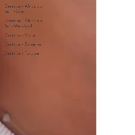
Destinos - África do
Sul - Cabo
Destinos - África do
Sul - Wineland
Destinos - Malta
Destinos - Bahamas
Destinos - Turquia