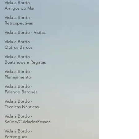
Vida a Bordo -
Amigos do Mar
Vida a Bordo -
Retrospectivas
Vida a Bordo - Visitas
Vida a Bordo -
Outros Barcos
Vida a Bordo -
Boatshows e Regatas
Vida a Bordo -
Planejamento
Vida a Bordo -
Falando Barquês
Vida a Bordo -
Técnicas Náuticas
Vida a Bordo -
Saúde/CuidadosPessoa
Vida a Bordo -
Perrengues