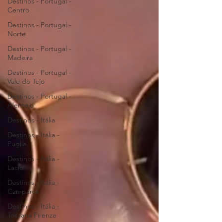
Destinos - Portugal -
Centro
Destinos - Portugal -
Norte
Destinos - Portugal -
Madeira
Destinos - Portugal -
Vale do Tejo
Destinos - Portugal -
Alentejo
Destinos - Itália
Destinos - Itália -
Puglia
Destinos - Itália -
Lacio
Destinos - Itália -
Campania
Destinos - Itália -
Toscana Firenze