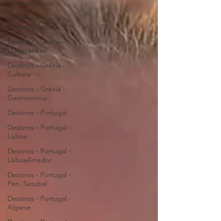
Corinto/Fócida
Destinos - Grécia -
Atenas e Ática
Destinos - Grécia -
Dodecaneso
Destinos - Grécia -
Cultura
Destinos - Grécia -
Gastronomia
Destinos - Portugal
Destinos - Portugal -
Lisboa
Destinos - Portugal -
LisboaArredor
Destinos - Portugal -
Pen. Setubal
Destinos - Portugal -
Algarve