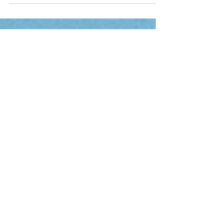
Éfeso é um mergulho no esplendor do
mundo antigo. Localizada em Selçuk, no
oeste da Turquia, a cidade foi um dos mais
importantes centros comerciais, culturais e
religiosos do Mediterrâneo, abrigando o
lendário Templo de Ártemis, uma das Sete
Maravilhas do Mundo Antigo. Hoje, suas
ruínas impressionam pela grandiosidade e
pelo estado de preservação, oferecendo ao
visitante uma viagem inesquecível pela hi