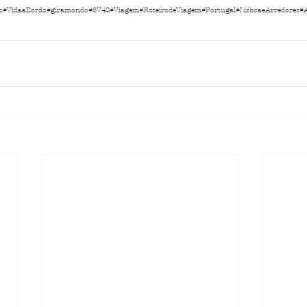
o
#VidaaBordo
#giramondo
#SV42
#Viagem
#RoteirodeViagem
#Portugal
#LisboaeArredores
#