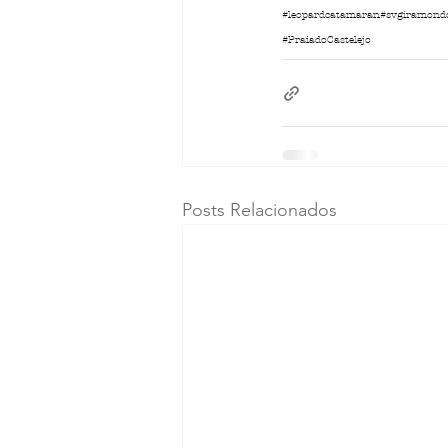
#leopardcatamaran
#svgiramond
#PraiadoCastelejo
Posts Relacionados