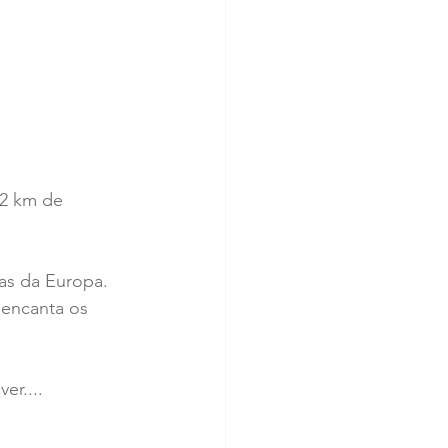
12 km de 
as da Europa. 
, encanta os 
er....