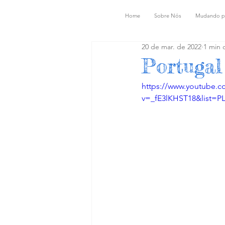
Home
Sobre Nós
Mudando p
20 de mar. de 2022
1 min d
Portugal
https://www.youtube.c
v=_fE3lKHST18&list=