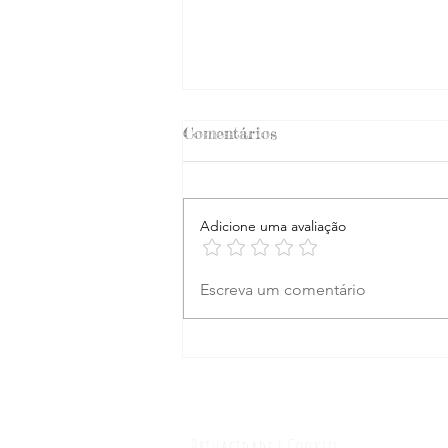
Comentários
Adicione uma avaliação
Portugal - Algarve:
Escreva um comentário
Carvoeiro, Alfanzina,
Benagil e Nossa Senhora da
Rocha