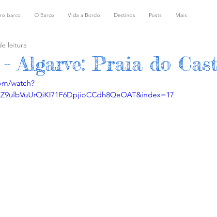
ro barco
O Barco
Vida a Bordo
Destinos
Posts
Mais
e leitura
 - Algarve: Praia do Cast
om/watch?
PLZ9ulbVuUrQiKI71F6DpjioCCdh8QeOAT&index=17