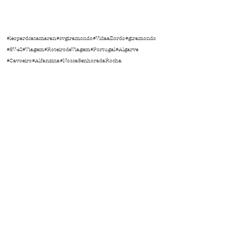
#leopardcatamaran
#svgiramondo
#VidaaBordo
#giramondo
#SV42
#Viagem
#RoteirodeViagem
#Portugal
#Algarve
#Cavoeiro
#Alfanzina
#NossaSenhoradaRocha
Ver tudo
Posts Relacionados