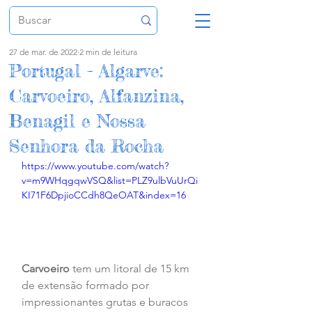
27 de mar. de 2022
2 min de leitura
Portugal - Algarve:
Carvoeiro, Alfanzina,
Benagil e Nossa
Senhora da Rocha
https://www.youtube.com/watch?
v=m9WHqgqwVSQ&list=PLZ9ulbVuUrQi
KI71F6DpjioCCdh8QeOAT&index=16
Carvoeiro
 tem um litoral de 15 km 
de extensão formado por 
impressionantes grutas e buracos 