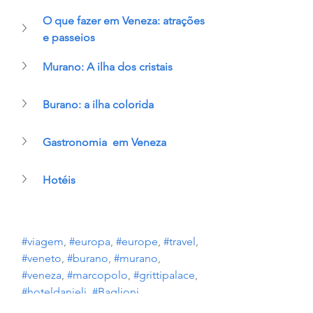
O que fazer em Veneza: atrações 
e passeios
Murano: A ilha dos cristais
Burano: a ilha colorida
Gastronomia  em Veneza
Hotéis
#viagem
, 
#europa
, 
#europe
, 
#travel
, 
#veneto
, 
#burano
, 
#murano
, 
#veneza
, 
#marcopolo
, 
#grittipalace
, 
#hoteldanieli
, 
#Baglioni
, 
#PalazzoDucalle
, 