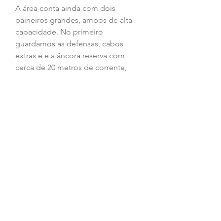
A área conta ainda com dois 
paineiros grandes, ambos de alta 
capacidade. No primeiro 
guardamos as defensas, cabos 
extras e e a âncora reserva com 
cerca de 20 metros de corrente, 
além de já ter abrigado um bote 
reserva desinflado Instalamos ali 
barras de madeira que sustentam 
ganchos para pendurar cabos, o 
que ajuda bastante na organização. 
No segundo paineiro ficam duas 
bicicletas elétricas dobráveis, um 
patinete, uma prancha de stand-up 
desinflada, espaguetes flutuantes e 
outras boias recreativas. Também 
adicionamos uma barra de aço que 
segura sacolas de armazenamento, 