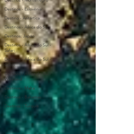
Destinos - Montenegro
Destinos - Eslovênia
Destino - Antártica
Destinos - Africa do Sul
Destinos: Japão
Destinos - África do Sul -
Safari
Destinos - África do Sul -
Cabo
Destinos - África do Sul -
Wineland
Destinos - Malta
Destinos - Bahamas
Destinos - Turquia