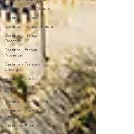
Destinos - Itália - Veneto
Destinos - França
Destinos - França - Riviera
Destinos - França -
Occitane
Destinos - França -
Provence
Destinos - França -
Córsega
Destinos - Croácia
Destinos - Croácia -
Dalmácia
Destinos - Croácia - Istria
Destinos - Croácia -
Central
Destinos - Albânia