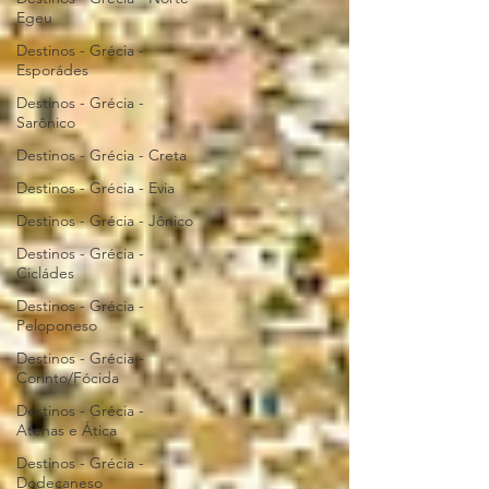
Egeu
Destinos - Grécia -
Esporádes
Destinos - Grécia -
Sarônico
Destinos - Grécia - Creta
Destinos - Grécia - Evia
Destinos - Grécia - Jônico
Destinos - Grécia -
Cicládes
Destinos - Grécia -
Peloponeso
Destinos - Grécia -
Corinto/Fócida
Destinos - Grécia -
Atenas e Ática
Destinos - Grécia -
Dodecaneso