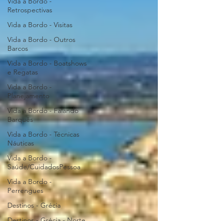
Vida a Bordo -
Retrospectivas
Vida a Bordo - Visitas
Vida a Bordo - Outros
Barcos
Vida a Bordo - Boatshows
e Regatas
Vida a Bordo -
Planejamento
Vida a Bordo - Falando
Barquês
Vida a Bordo - Técnicas
Náuticas
Vida a Bordo -
Saúde/CuidadosPessoa
Vida a Bordo -
Perrengues
Destinos - Grécia
Destinos - Grécia - Norte