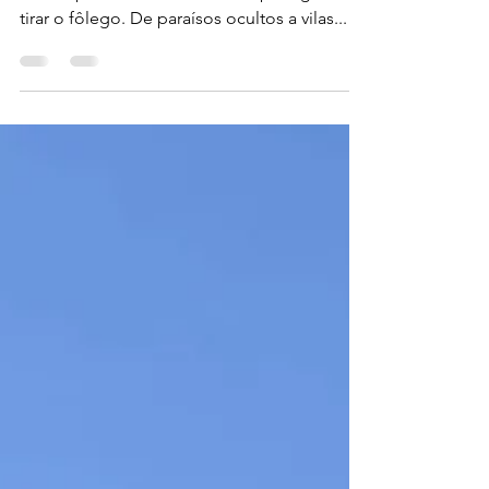
Viajar pela Sicília é como atravessar camadas
de tempo e cultura em meio a paisagens de
tirar o fôlego. De paraísos ocultos a vilas...