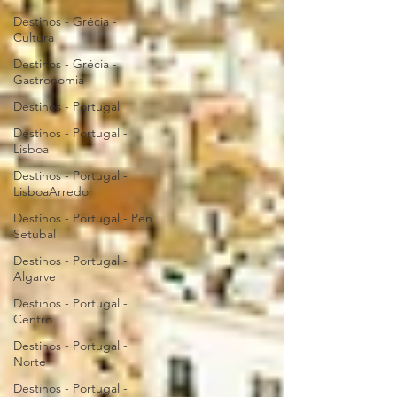
Destinos - Grécia -
Cultura
Destinos - Grécia -
Gastronomia
Destinos - Portugal
Destinos - Portugal -
Lisboa
Destinos - Portugal -
LisboaArredor
Destinos - Portugal - Pen.
Setubal
Destinos - Portugal -
Algarve
Destinos - Portugal -
Centro
Destinos - Portugal -
Norte
Destinos - Portugal -