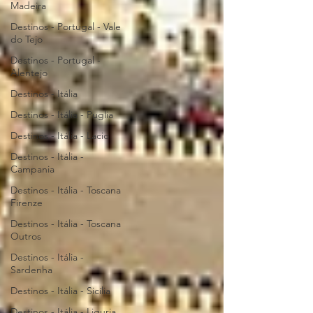
Madeira
Destinos - Portugal - Vale
do Tejo
Destinos - Portugal -
Alentejo
Destinos - Itália
Destinos - Itália - Puglia
Destinos - Itália - Lacio
Destinos - Itália -
Campania
Destinos - Itália - Toscana
Firenze
Destinos - Itália - Toscana
Outros
Destinos - Itália -
Sardenha
Destinos - Itália - Sicília
Destinos - Itália - Liguria