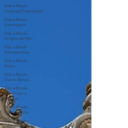
Vida a Bordo -
Limpeza/Organização
Vida a Bordo -
Invernagem
Vida a Bordo -
Amigos do Mar
Vida a Bordo -
Retrospectivas
Vida a Bordo -
Visitas
Vida a Bordo -
Outros Barcos
Vida a Bordo -
Boatshows e
Regatas
Vida a Bordo -
Planejamento
Vida a Bordo -
Falando Barquês