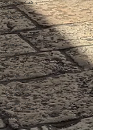
Destinos - Albânia
Destinos -
Montenegro
Destinos -
Eslovênia
Destino -
Antártica
Destinos - Africa
do Sul
Destinos: Japão
Destinos - África
do Sul - Safari
Destinos - África
do Sul - Cabo
Destinos - África
do Sul - Wineland
Destinos - Malta
Destinos -