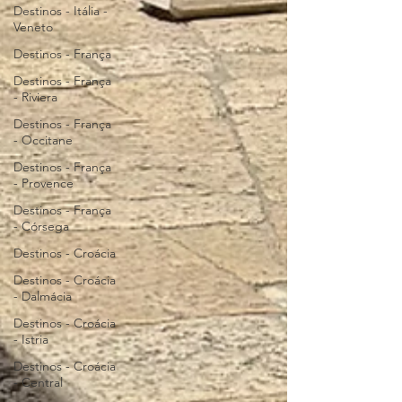
Destinos - Itália -
Veneto
Destinos - França
Destinos - França
- Riviera
Destinos - França
- Occitane
Destinos - França
- Provence
Destinos - França
- Córsega
Destinos - Croácia
Destinos - Croácia
- Dalmácia
Destinos - Croácia
- Istria
Destinos - Croácia
- Central