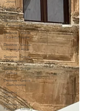
- Jônico
Destinos - Grécia
- Cicládes
Destinos - Grécia
- Peloponeso
Destinos - Grécia
- Corinto/Fócida
Destinos - Grécia
- Atenas e Ática
Destinos - Grécia
- Dodecaneso
Destinos - Grécia
- Cultura
Destinos - Grécia
- Gastronomia
Destinos -
Portugal
Destinos -
Portugal - Lisboa