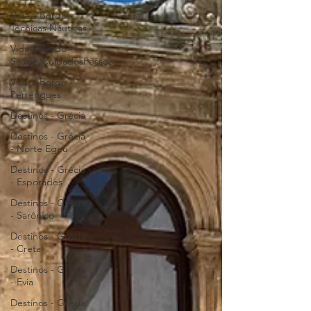
Vida a Bordo -
Técnicas Náuticas
Vida a Bordo -
Saúde/CuidadosPessoa
Vida a Bordo -
Perrengues
Destinos - Grécia
Destinos - Grécia
- Norte Egeu
Destinos - Grécia
- Esporádes
Destinos - Grécia
- Sarônico
Destinos - Grécia
- Creta
Destinos - Grécia
- Evia
Destinos - Grécia