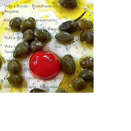
Vida a Bordo - Boatshows e
Regatas
Vida a Bordo - Planejamento
Vida a Bordo - Falando Barquês
Vida a Bordo - Técnicas Náuticas
Vida a Bordo -
Saúde/CuidadosPessoa
Vida a Bordo - Perrengues
Destinos - Grécia
Destinos - Grécia - Norte Egeu
Destinos - Grécia - Esporádes
Destinos - Grécia - Sarônico
Destinos - Grécia - Creta
Destinos - Grécia - Evia
Destinos - Grécia - Jônico
Destinos - Grécia - Cicládes