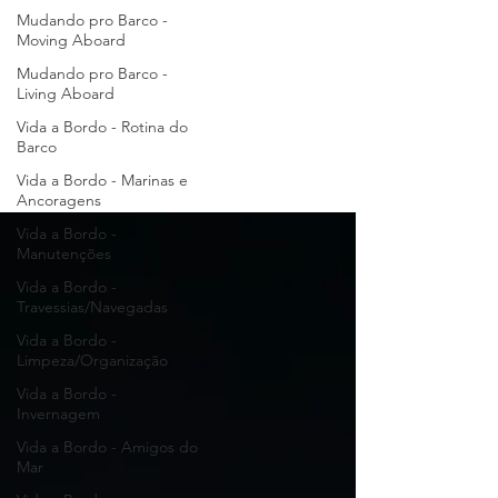
Mudando pro Barco -
Moving Aboard
Mudando pro Barco -
Living Aboard
Vida a Bordo - Rotina do
Barco
Vida a Bordo - Marinas e
Ancoragens
Vida a Bordo -
Manutenções
Vida a Bordo -
Travessias/Navegadas
Vida a Bordo -
Limpeza/Organização
Vida a Bordo -
Invernagem
Vida a Bordo - Amigos do
Mar