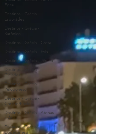
Egeu
Destinos - Grécia -
Esporádes
Destinos - Grécia -
Sarônico
Destinos - Grécia - Creta
Destinos - Grécia - Evia
Destinos - Grécia - Jônico
Destinos - Grécia -
Cicládes
Destinos - Grécia -
Peloponeso
Destinos - Grécia -
Corinto/Fócida
Destinos - Grécia - Atenas
e Ática
Destinos - Grécia -
Dodecaneso