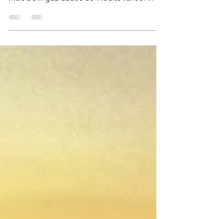
Bem-vindo à Euboia (ou Evia), a segunda
maior ilha da Grécia e um dos segredos
mais bem guardados do Mediterrâneo.
encontra montanhas verdejantes, onde
ruínas milenares convivem com vilarejos
pitorescos, e onde você pode experimentar
a autêntica Grécia longe das multidões de
turistas.