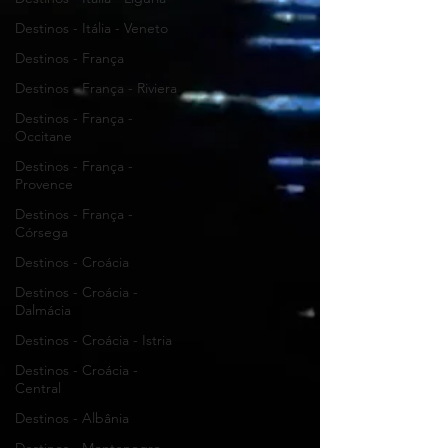
Destinos - Itália - Veneto
Destinos - França
Destinos - França - Riviera
Destinos - França -
Occitane
Destinos - França -
Provence
Destinos - França -
Córsega
Destinos - Croácia
Destinos - Croácia -
Dalmácia
Destinos - Croácia - Istria
Destinos - Croácia -
Central
Destinos - Albânia