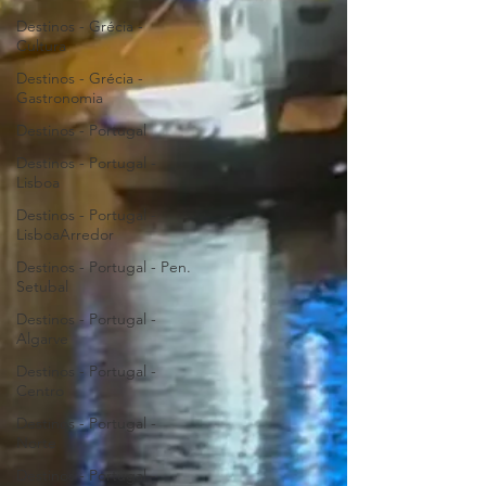
Destinos - Grécia -
Cultura
Destinos - Grécia -
Gastronomia
Destinos - Portugal
Destinos - Portugal -
Lisboa
Destinos - Portugal -
LisboaArredor
Destinos - Portugal - Pen.
Setubal
Destinos - Portugal -
Algarve
Destinos - Portugal -
Centro
Destinos - Portugal -
Norte
Destinos - Portugal -