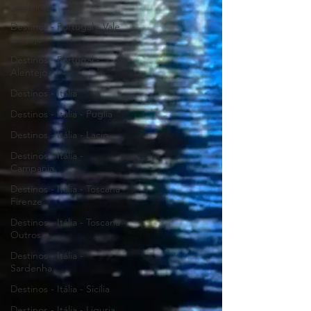
Madeira
Destinos - Portugal - Vale
do Tejo
Destinos - Portugal -
Alentejo
Destinos - Itália
Destinos - Itália - Puglia
Destinos - Itália - Lacio
Destinos - Itália -
Campania
Destinos - Itália - Toscana
Firenze
Destinos - Itália - Toscana
Outros
Destinos - Itália -
Sardenha
Destinos - Itália - Sicília
Destinos - Itália - Liguria