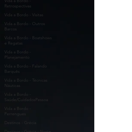
Vida a Bordo -
Retrospectivas
Vida a Bordo - Visitas
Vida a Bordo - Outros
Barcos
Vida a Bordo - Boatshows
e Regatas
Vida a Bordo -
Planejamento
Vida a Bordo - Falando
Barquês
Vida a Bordo - Técnicas
Náuticas
Vida a Bordo -
Saúde/CuidadosPessoa
Vida a Bordo -
Perrengues
Destinos - Grécia
Destinos - Grécia - Norte