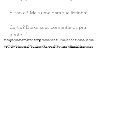
É isso aí! Mais uma para sua listinha!
Curtiu? Deixe seus comentários pra 
gente! :)
#leopardcatamaran
#svgiramondo
#GiraMondo
#VidaaBordo
#PC46
#TécnicasNáuticas
#RegrasNáuticas
#SinaisMarítmos
#BalizamentoNáutico
#SistemaIALA
Ver tudo
Posts Relacionados