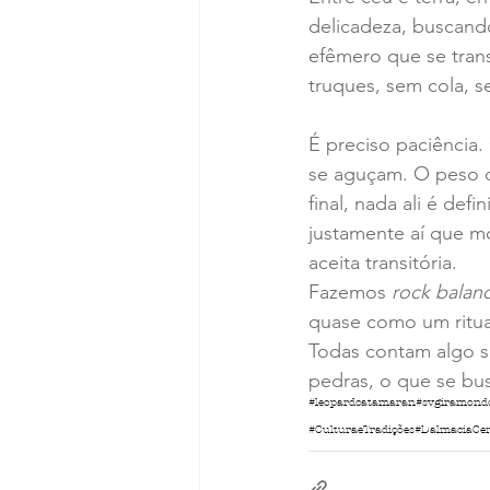
delicadeza, buscando
efêmero que se trans
truques, sem cola, s
É preciso paciência.
se aguçam. O peso d
final, nada ali é def
justamente aí que m
aceita transitória.
Fazemos 
rock balan
quase como um ritual
Todas contam algo s
pedras, o que se bus
#leopardcatamaran
#svgiramond
#CulturaeTradições
#DalmaciaCen