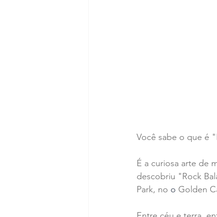
Você sabe o que é "
É a curiosa arte de 
descobriu "Rock Bala
Park, no 
o 
Golden Ca
Entre céu e terra, e