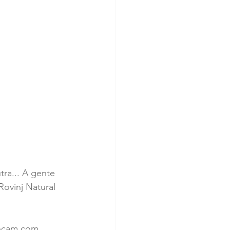
ra... A gente 
ovinj Natural 
tocam com 