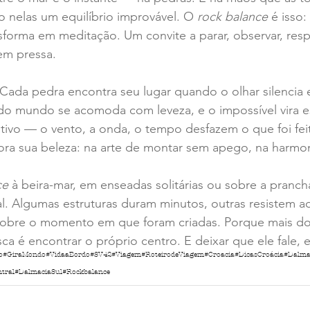
 nelas um equilíbrio improvável. O 
rock balance
 é isso
forma em meditação. Um convite a parar, observar, resp
em pressa.
 Cada pedra encontra seu lugar quando o olhar silencia 
o mundo se acomoda com leveza, e o impossível vira es
initivo — o vento, a onda, o tempo desfazem o que foi fei
ora sua beleza: na arte de montar sem apego, na harmon
ce
 à beira-mar, em enseadas solitárias ou sobre a pranch
. Algumas estruturas duram minutos, outras resistem ao
obre o momento em que foram criadas. Porque mais do
ca é encontrar o próprio centro. E deixar que ele fale, e
o
#GiraMondo
#VidaaBordo
#SV42
#Viagem
#RoteirodeViagem
#Croacia
#DicasCroácia
#Dalma
tral
#DalmaciaSul
#Rockbalance