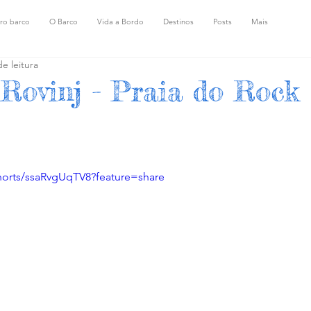
ro barco
O Barco
Vida a Bordo
Destinos
Posts
Mais
e leitura
 Rovinj - Praia do Rock
horts/ssaRvgUqTV8?feature=share