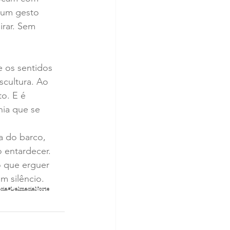
: um gesto 
irar. Sem 
e os sentidos 
cultura. Ao 
to. E é 
ia que se 
a do barco, 
 entardecer. 
 que erguer 
m silêncio.
cia
#DalmaciaNorte