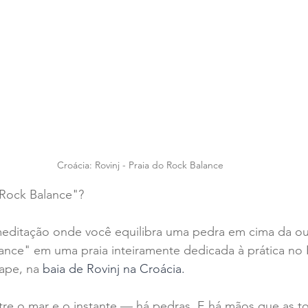
Croácia: Rovinj - Praia do Rock Balance
Rock Balance"? 
meditação onde você equilibra uma pedra em cima da out
nce" em uma praia inteiramente dedicada à prática no R
pe, na 
baia de Rovinj na Croácia.
ntre o mar e o instante — há pedras. E há mãos que as 