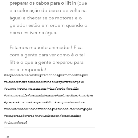
preparar os cabos para o lift in
 (que 
é a colocação do barco de volta na 
água) e checar se os motores e o 
gerador estão em ordem quando o 
barco estiver na água.
Estamos muuuito animados! Fica 
com a gente para ver como é o tal 
lift e o que a gente preparou para 
essa temporada!
#leopardcatamaran
#svgiramondo
#giramondo
#viagem
#dicasderoteiro
#dicasdedestino
#europa
#travel
#pc46
#europe
#grecia
#catamaran
#vidaabordo
#boatlife
#catamaranlife
#boatmaintenance
#mediterrâneo
#marégée
#preveza
#marinakleopatra
#liftin
#temporadanautica
#manutencaodenavio
#vidanaagua
#checklistdenavegação
#temporadadeverao
#nauticalseason
#boatcleaning
#vidanaaboard