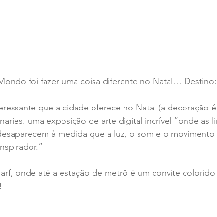
Mondo foi fazer uma coisa diferente no Natal… Destino:
teressante que a cidade oferece no Natal (a decoração é f
ionaries, uma exposição de arte digital incrível “onde as l
o desaparecem à medida que a luz, o som e o movimento
nspirador.” 
arf, onde até a estação de metrô é um convite colorido à
! 