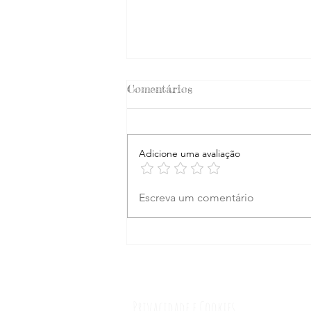
Comentários
Adicione uma avaliação
Grécia: Ilhas Ciclades - Um
Escreva um comentário
Resumo
Privacidade e Cookies