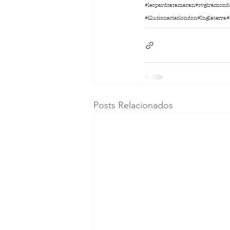
#leopardcatamaran
#svgiramond
#illusionarieslondon
#Inglaterra
#
Posts Relacionados