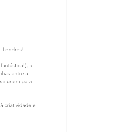
  Londres! 
antástica!), a 
inhas entre a 
 se unem para 
 criatividade e 