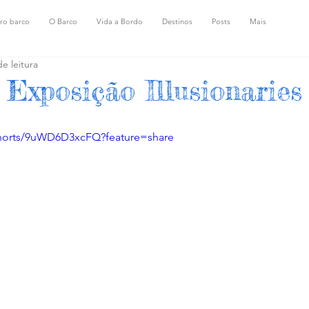
ro barco
O Barco
Vida a Bordo
Destinos
Posts
Mais
e leitura
 Exposição Illusionaries
shorts/9uWD6D3xcFQ?feature=share