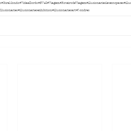
o
#GiraMondo
#VidaaBordo
#SV42
#Viagem
#RoteirodeViagem
#illusionarieslatentspaces
#ill
Illusionaries
#illusionariesexhibition
#illusionariesart
#Londres