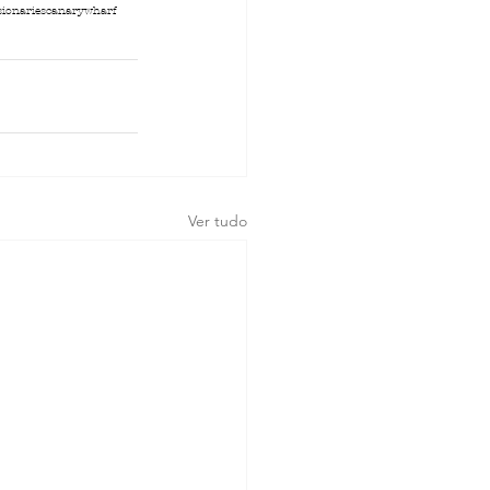
usionariescanarywharf
Ver tudo