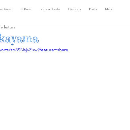
ro barco
O Barco
Vida a Bordo
Destinos
Posts
Mais
e leitura
Okayama
horts/zo8SNsjvZuw?feature=share