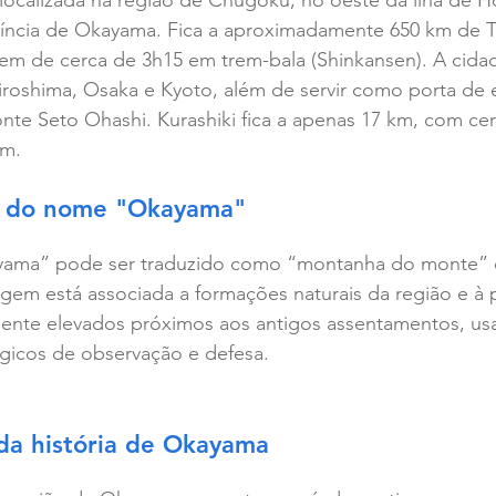
ocalizada na região de Chugoku, no oeste da ilha de Ho
ovíncia de Okayama. Fica a aproximadamente 650 km de 
em de cerca de 3h15 em trem-bala (Shinkansen). A cida
roshima, Osaka e Kyoto, além de servir como porta de 
onte Seto Ohashi. Kurashiki fica a apenas 17 km, com cer
em.
o do nome "Okayama"
ma” pode ser traduzido como “montanha do monte” o
igem está associada a formações naturais da região e à 
mente elevados próximos aos antigos assentamentos, u
gicos de observação e defesa.
a história de Okayama