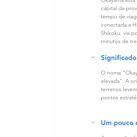
Okayama está l
capital da pr
tempo de viag
conectada a Hi
Shikoku, via p
minutos de tr
Significad
O nome “Okaya
elevada”. A or
terrenos leve
pontos estraté
Um pouco d