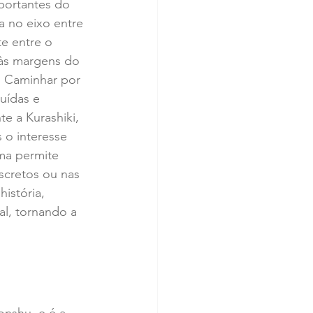
portantes do 
a no eixo entre 
e entre o 
 às margens do 
r. Caminhar por 
uídas e 
e a Kurashiki, 
 o interesse 
ma permite 
scretos ou nas 
istória, 
l, tornando a 