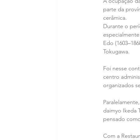
A ocupação da
parte da proví
cerâmica.
Durante o perí
especialmente 
Edo (1603–1868
Tokugawa.
Foi nesse con
centro adminis
organizados s
Paralelamente
daimyo Ikeda T
pensado como 
Com a Restaura