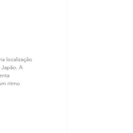
a localização 
 Japão. A 
enta 
um ritmo 