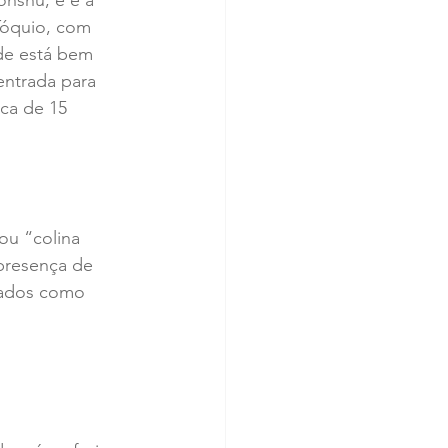
nshu, e é a 
Tóquio, com 
de está bem 
entrada para 
ca de 15 
u “colina 
presença de 
sados como 