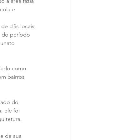
 a área fazia 
cola e 
e clãs locais, 
o do período 
gunato 
idado como 
om bairros 
vado do 
 ele foi 
uitetura.
e de sua 