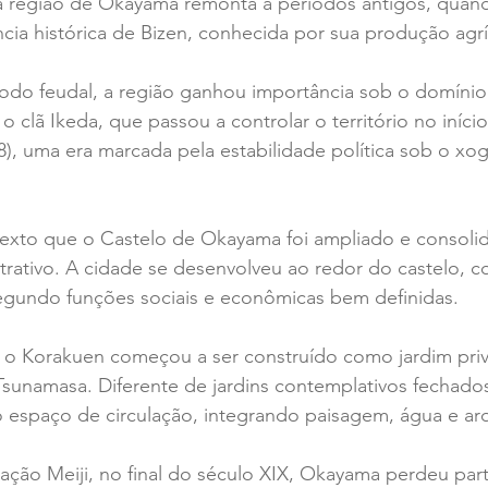
 região de Okayama remonta a períodos antigos, quando
ncia histórica de Bizen, conhecida por sua produção agrí
odo feudal, a região ganhou importância sob o domínio d
o clã Ikeda, que passou a controlar o território no iníci
), uma era marcada pela estabilidade política sob o xo
texto que o Castelo de Okayama foi ampliado e consol
trativo. A cidade se desenvolveu ao redor do castelo, c
egundo funções sociais e econômicas bem definidas.
, o Korakuen começou a ser construído como jardim pri
sunamasa. Diferente de jardins contemplativos fechados,
espaço de circulação, integrando paisagem, água e arq
ção Meiji, no final do século XIX, Okayama perdeu part