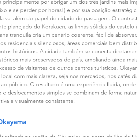
 principalmente por abrigar um dos três jardins mais im
ixo e se perder por horas!) e por sua posição estratégic
la vai além do papel de cidade de passagem. O contrast
te planejado do Korakuen, as linhas sólidas do castelo
bana tranquila cria um cenário coerente, fácil de absorve
os residenciais silenciosos, áreas comerciais bem distrib
ntos históricos. A cidade também se conecta diretament
tóricos mais preservados do país, ampliando ainda mais
cesso de visitantes de outros centros turísticos, Okaya
 local com mais clareza, seja nos mercados, nos cafés di
 ao público. O resultado é uma experiência fluida, onde h
 e deslocamentos simples se combinam de forma natura
mativa e visualmente consistente.
 Okayama