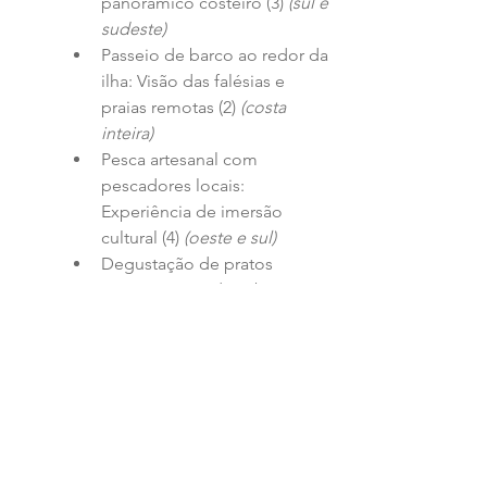
panorâmico costeiro (3) 
(sul e 
sudeste)
Passeio de barco ao redor da 
ilha: Visão das falésias e 
praias remotas (2) 
(costa 
inteira)
Pesca artesanal com 
pescadores locais: 
Experiência de imersão 
cultural (4) 
(oeste e sul)
Degustação de pratos 
típicos: Carne de cabra, 
queijo local e sobremesas 
com mel (2) 
(diversas regiões)
Observação de aves 
migratórias: Especialmente 
na primavera e outono (4) 
(norte e leste)
Coleta de ervas aromáticas: 