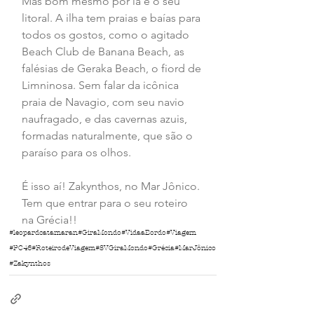
Mas bom mesmo por lá é o seu 
litoral. A ilha tem praias e baías para 
todos os gostos, como o agitado 
Beach Club de Banana Beach, as 
falésias de Geraka Beach, o fiord de 
Limninosa. Sem falar da icônica 
praia de Navagio, com seu navio 
naufragado, e das cavernas azuis, 
formadas naturalmente, que são o 
paraíso para os olhos.
É isso aí! Zakynthos, no Mar Jônico. 
Tem que entrar para o seu roteiro 
na Grécia!!
#leopardcatamaran
#GiraMondo
#VidaaBordo
#Viagem
#PC46
#RoteirodeViagem
#SVGiraMondo
#Grécia
#MarJônico
#Zakynthos