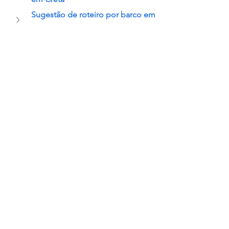
Sugestão de roteiro por barco em 
Creta 
#leopardcatamaran
#svgiramondo
#giramondo
#viagem
#dicasderoteiro
#dicasdedestino
#europa
#travel
#pc46
#europe
#grecia
#catamaran
#creta
#elafonissi
#agiosnikolaos
#chania
#knossos
#samariagorge
#spinalonga
#baloslagoon
#rethymno
#heraklion
#ilha de creta
Ver tudo
Posts Relacionados