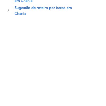
em Chania
Sugestão de roteiro por barco em 
Chania
Chania, na ilha de Creta, reúne 
diferentes momentos da história 
em um mesmo espaço e funciona 
como uma base completa para 
explorar a região oeste da ilha, 
equilibrando patrimônio, paisagem 
e vida local de forma muito 
consistente.
#leopardcatamaran
#svgiramondo
#giramondo
#viagem
#dicasderoteiro
#dicasdedestino
#europa
#pc46
#grecia
#catamaran
#creta
#elafonissi
#chania
#samariagorge
#baloslagoon
#sfakia
#gramvousa
#falassarna
#cretegreece
#loutro
#souda