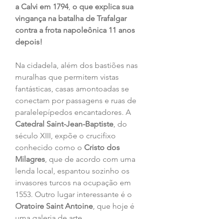
a Calvi em 1794
, 
o que explica sua 
vingança na batalha de Trafalgar 
contra a frota napoleônica 11 anos 
depois!
Na cidadela, além dos bastiões nas 
muralhas que permitem vistas 
fantásticas, casas amontoadas se 
conectam por passagens e ruas de 
paralelepípedos encantadores. A 
Catedral Saint-Jean-Baptiste
, do 
século XIII, expõe o crucifixo 
conhecido como o 
Cristo dos 
Milagres
, que de acordo com uma 
lenda local, espantou sozinho os 
invasores turcos na ocupação em 
1553. Outro lugar interessante é o 
Oratoire Saint Antoine
, que hoje é 
uma galeria de arte.