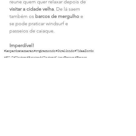
reune quem quer relaxar depois de 
visitar a cidade velha
. De lá saem 
também os 
barcos de mergulho
 e 
se pode praticar windsurf e 
passeios de caiaque.
Imperdível!
#leopardcatamaran
#svgiramondo
#GiraMondo
#VidaaBordo
#SV42
#Viagem
#RoteirodeViagem
#DicasFrança
#França
#Corsega
#calvi
#DicasCalvi
Ver tudo
Posts Relacionados