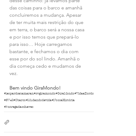
desse caminho: já levamos parte 
das coisas para o barco e amanhã 
concluiremos a mudança. Apesar 
de ter muita mais restrição do que 
em terra, o barco será a nossa casa 
e por isso temos que prepará-lo 
para isso… Hoje carregamos 
bastante, e fechamos o dia com 
esse por do sol lindo. Amanhã o 
dia começa cedo e mudamos de 
vez. 
Bem vindo GiraMondo!
#leopardcatamaran
#svgiramondo
#GiraMondo
#VidaaBordo
#SV42
#Obarco
#Mudandodevida
#NossaHistória
#Entregadaschaves