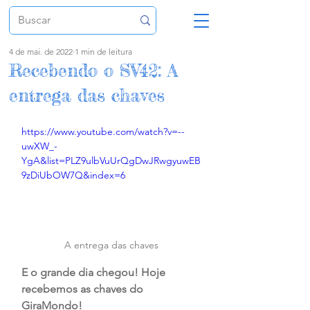
4 de mai. de 2022
1 min de leitura
Recebendo o SV42: A
entrega das chaves
https://www.youtube.com/watch?v=--
uwXW_-
YgA&list=PLZ9ulbVuUrQgDwJRwgyuwEB
9zDiUbOW7Q&index=6
A entrega das chaves
E o grande dia chegou! Hoje 
recebemos as chaves do 
GiraMondo! 