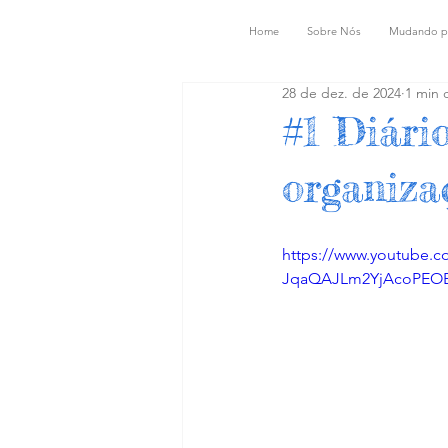
Home
Sobre Nós
Mudando p
28 de dez. de 2024
1 min d
#1 Diári
organiza
https://www.youtube.
JqaQAJLm2YjAcoPEO