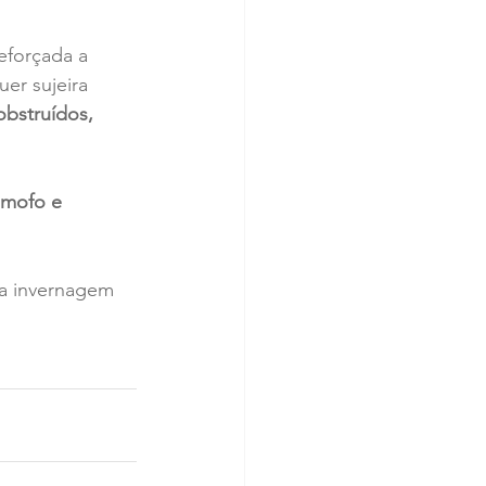
eforçada a 
er sujeira 
obstruídos, 
 mofo e 
ra invernagem 