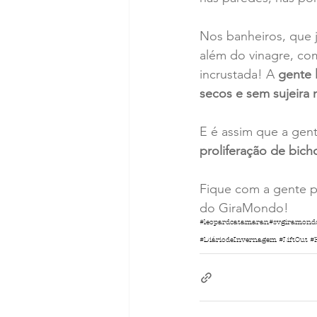
Nos banheiros, que j
além do vinagre, com
incrustada! A
 gente 
secos e sem sujeira
E é assim que a gent
proliferação de bich
Fique com a gente p
do GiraMondo!
#leopardcatamaran
#svgiramond
#DiáriodeInvernagem #LiftOut #