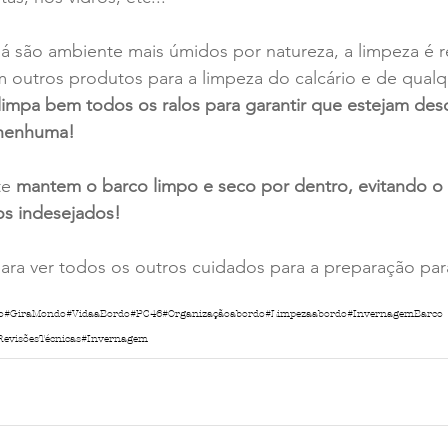
á são ambiente mais úmidos por natureza, a limpeza é r
 outros produtos para a limpeza do calcário e de qualqu
limpa bem todos os ralos para garantir que estejam des
 nenhuma!
e 
mantem o barco limpo e seco por dentro, evitando o
os indesejados!
ara ver todos os outros cuidados para a preparação pa
o
#GiraMondo
#VidaaBordo
#PC46
#Organizaçãoabordo
#Limpezaabordo
#InvernagemBarco
RevisõesTécnicas
#Invernagem