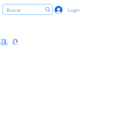
Login
a e