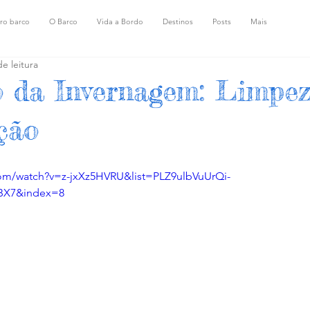
ro barco
O Barco
Vida a Bordo
Destinos
Posts
Mais
e leitura
o da Invernagem: Limpez
ção
com/watch?v=z-jxXz5HVRU&list=PLZ9ulbVuUrQi-
BX7&index=8