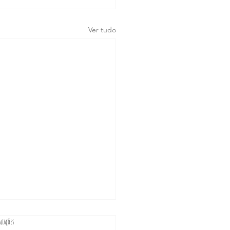
Ver tudo
estrelas.
liações