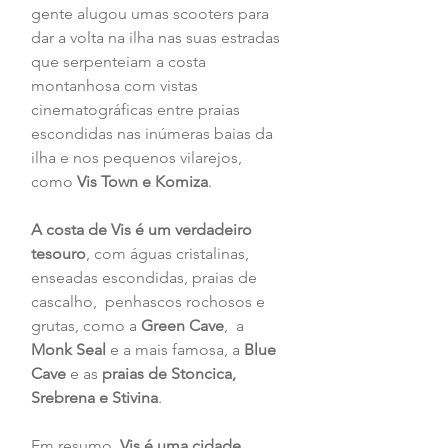
gente alugou umas scooters para 
dar a volta na ilha nas suas estradas 
que serpenteiam a costa 
montanhosa com vistas 
cinematográficas entre praias 
escondidas nas inúmeras baias da 
ilha e nos pequenos vilarejos, 
como 
Vis Town e Komiza
.
A costa de Vis é um verdadeiro 
tesouro
, com águas cristalinas, 
enseadas escondidas, praias de 
cascalho,  penhascos rochosos e 
grutas, como a 
Green Cave
,  a 
Monk Seal
 e a mais famosa, a 
Blue 
Cave
 e as 
praias de Stoncica, 
Srebrena e Stivina
. 
Em resumo, 
Vis é uma cidade 