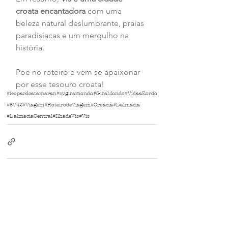
croata encantadora 
com uma 
beleza natural deslumbrante, praias 
paradisíacas e um mergulho na 
história.
Poe no roteiro e vem se apaixonar 
por esse tesouro croata!
#leopardcatamaran
#svgiramondo
#GiraMondo
#VidaaBordo
#SV42
#Viagem
#RoteirodeViagem
#Croacia
#Dalmacia
#DalmaciaCentral
#IlhadeVis
#Vis
Ver tudo
Posts Relacionados