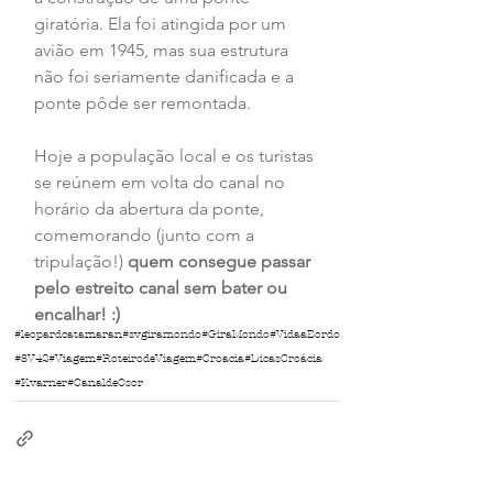
giratória. Ela foi atingida por um 
avião em 1945, mas sua estrutura 
não foi seriamente danificada e a 
ponte pôde ser remontada.
Hoje a população local e os turistas 
se reúnem em volta do canal no 
horário da abertura da ponte, 
comemorando (junto com a 
tripulação!) 
quem consegue passar 
pelo estreito canal sem bater ou 
encalhar! :)
#leopardcatamaran
#svgiramondo
#GiraMondo
#VidaaBordo
#SV42
#Viagem
#RoteirodeViagem
#Croacia
#DicasCroácia
#Kvarner
#CanaldeOsor