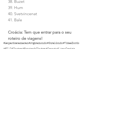
38. Buzet
39. Hum
40. Svetvincenat
41. Bale
Croácia: Tem que entrar para o seu 
roteiro de viagens! 
#leopardcatamaran
#svgiramondo
#GiraMondo
#VidaaBordo
#SV42
#Viagem
#RoteirodeViagem
#Croacia
#DicasCroácia
#CidadesCroácia
Ver tudo
Posts Relacionados