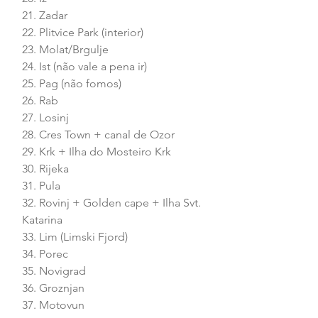
21. Zadar
22. Plitvice Park (interior)
23. Molat/Brgulje
24. Ist (não vale a pena ir)
25. Pag (não fomos)
26. Rab
27. Losinj
28. Cres Town + canal de Ozor
29. Krk + Ilha do Mosteiro Krk
30. Rijeka
31. Pula
32. Rovinj + Golden cape + Ilha Svt. 
Katarina
33. Lim (Limski Fjord)
34. Porec
35. Novigrad
36. Groznjan
37. Motovun