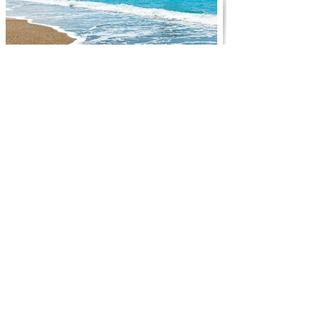
Dodecaneso
Cultura diversificada e ilhas de histórias
milenares
Leia Mais