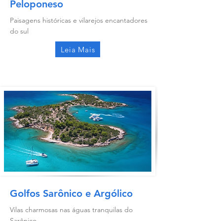
Peloponeso
Paisagens históricas e vilarejos encantadores
do sul
Leia Mais
Golfos Sarônico e Argólico
Vilas charmosas nas águas tranquilas do
Sarônico